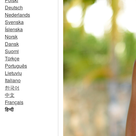
Polski
Deutsch
Nederlands
Svenska
Íslenska
Norsk
Dansk
Suomi
Türkçe
Português
Lietuvių
Italiano
한국어
中文
Français
हिन्दी