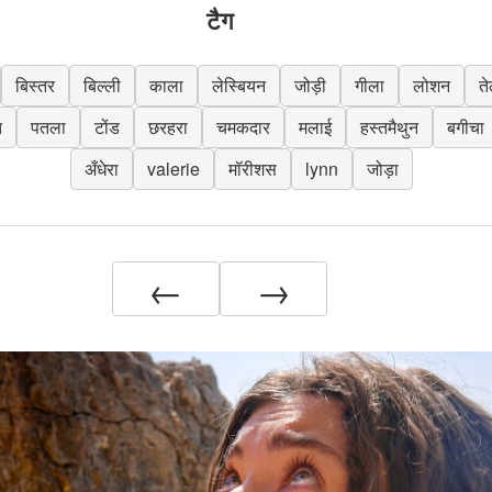
टैग
बिस्तर
बिल्ली
काला
लेस्बियन
जोड़ी
गीला
लोशन
त
त
पतला
टोंड
छरहरा
चमकदार
मलाई
हस्तमैथुन
बगीचा
अँधेरा
valerie
मॉरीशस
lynn
जोड़ा
←
→