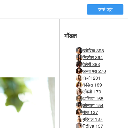
हमसे जुड़ें
मॉडल
ग्लोरिया 398
निकोल 394
वैलेरी 383
अन्ना एस 270
किकी 231
कैंडिस 189
एमिली 170
आलिया 165
कोनाटा 154
मौज 137
मुरियल 137
Pólya 137