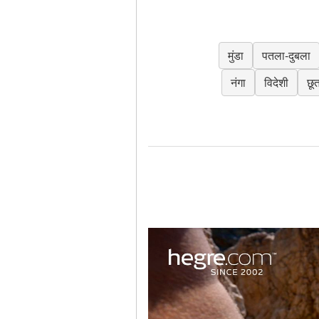
मुंडा
पतला-दुबला
नंगा
विदेशी
छू