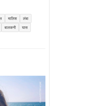
ेल
मालिश
लंबा
बालकनी
घास