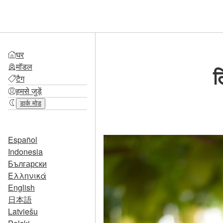
घर
मॉडल
ल
टैग
हमसे जुड़ें
डार्क मोड
Español
Indonesia
Български
Ελληνικά
English
日本語
Latviešu